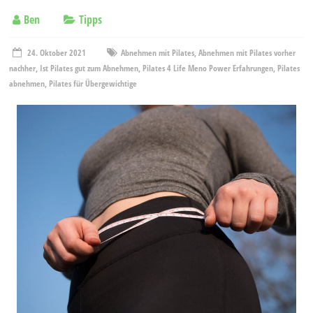
Ben
Tipps
24. Oktober 2021
Abnehmen mit Pilates
,
Abnehmen mit Pilates vorher
nachher
,
Ist Pilates gut zum Abnehmen
,
Pilates 4 Life Meno Power Erfahrungen
,
Pilates
abnehmen
,
Pilates für Übergewichtige